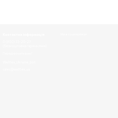
Контактна інформація
Ми в соцмережах
0 (800) 33-20-27
(безкоштовна гаряча лінія)
Передзвонити вам?
Welltex_Ukraine_bot
sales@welltex.ua