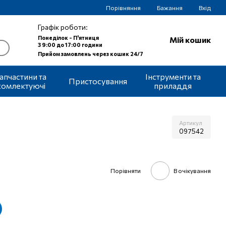
Порівняння
Бажання
Вхід
Графік роботи:
Понеділок - П'ятниця
Мій кошик
З 9:00 до 17:00 години
Прийом замовлень через кошик 24/7
апчастини та
Інструменти та
Пристосування
комлектуючі
приладдя
Артикул
097542
Порівняти
В очікування