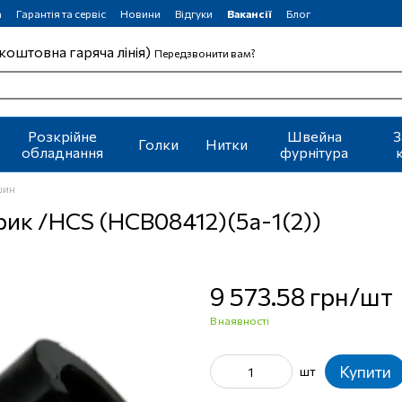
а
Гарантія та сервіс
Новини
Відгуки
Вакансії
Блог
коштовна гаряча лінія)
Передзвонити вам?
Розкрійне
Швейна
З
Голки
Нитки
обладнання
фурнітура
шин
ик /HCS (HCB08412)(5a-1(2))
9 573.58 грн/шт
В наявності
Купити
шт