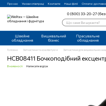
Перейти до основного контенту
Про нас
Умови співпраці
Контакти
Наші філії
Оплата і доставк
0 (800) 33-20-27 (без
Швейне
Вишивальний
Прасувальне
обладнання
бізнес
обладнання
Головна
Запчастини та комлектуючі
Запчастини для вишивальних ма
HCB08411 Бочкоподібний ексцентр
В наявності
Написати відгук