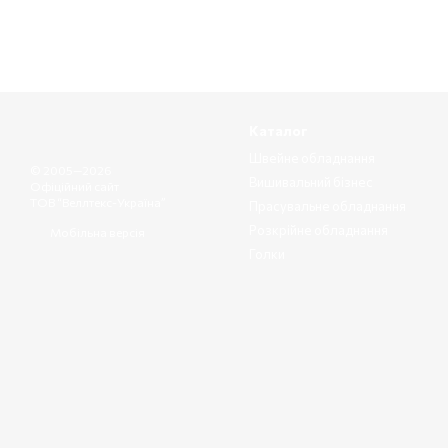
Каталог
Швейне обладнання
© 2005—2026
Вишивальний бізнес
Офіційний сайт
ТОВ “Веллтекс-Україна”
Прасувальне обладнання
Розкрійне обладнання
Мобільна версія
Голки