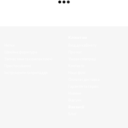
Клієнтам
Нитки
Вхід до кабінету
Швейна фурнітура
Про нас
Запчастини та комлектуючі
Умови співпраці
Пристосування
Контакти
Інструменти та приладдя
Наші філії
Оплата і доставка
Гарантія та сервіс
Новини
Відгуки
Вакансії
Блог