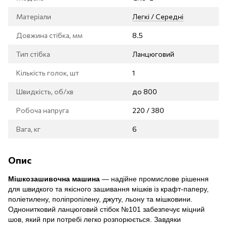
Матеріали
Легкі / Середні
Довжина стібка, мм
8.5
Тип стібка
Ланцюговий
Кількість голок, шт
1
Швидкість, об/хв
до 800
Робоча напруга
220 / 380
Вага, кг
6
Опис
Мішкозашивочна машина
— надійне промислове рішення
для швидкого та якісного зашивання мішків із крафт-паперу,
поліетилену, поліпропілену, джуту, льону та мішковини.
Однонитковий ланцюговий стібок №101 забезпечує міцний
шов, який при потребі легко розпорюється. Завдяки