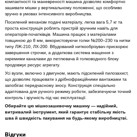
компактності та маневреності машина дозволяє комфортно
зашивати мішки у вертикальному положенні, що особливо
зручно в умовах інтенсивного виробництва.
Посилений механізм подачі матеріалу, легка вага 5,7 кг та
проста конструкція роблять пристрій зручним навіть для
операторів-початківців. Машина працює з матеріалами
товщиною до 8 мм, використовуючи голки №200–230 та нитки
типу ЛЖ-210, ЛХ-200. Вбудований ниткообрізувач прискорює
завершення строчки, а додаткова система мащення з
окремими каналами до петлювача й голководного блоку
продовжує ресурс агрегату.
Усі вузли, включно з двигуном, мають підсилений пилозахист,
що дозволяє працювати з дрібнофракційними вантажами та
запобігає передчасному зносу. Конструкція спеціально
адаптована для ручного режиму роботи, забезпечуючи точний
контроль і зручність під час експлуатації.
Обирайте цю мішкозашивочну машину — надійний,
витривалий інструмент, який гарантує стабільну якість
шва й швидкість пакування на будь-якому виробництві.
Відгуки