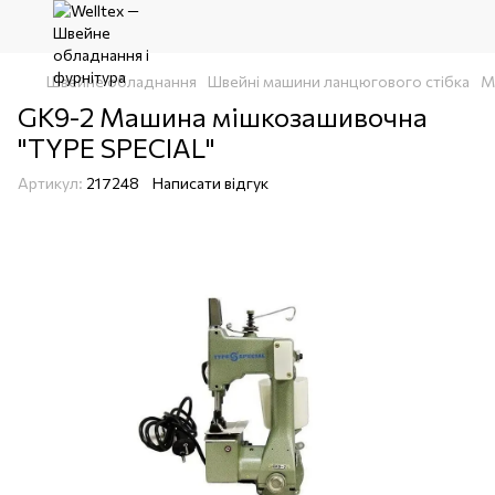
Швейне обладнання
Швейні машини ланцюгового стібка
М
GK9-2 Машина мішкозашивочна
"TYPE SPECIAL"
Артикул:
217248
Написати відгук