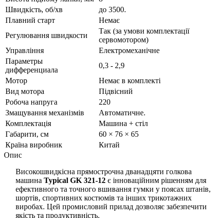
Швидкість, об/хв
до 3500.
Плавний старт
Немає
Так (за умови комплектації
Регулювання швидкости
сервомотором)
Управління
Електромеханічне
Параметры
0,3 - 2,9
дифференциала
Мотор
Немає в комплекті
Вид мотора
Підвісний
Робоча напруга
220
Змащування механізмів
Автоматичне.
Комплектація
Машина + стіл
Габарити, см
60 × 76 × 65
Країна виробник
Китай
Опис
Високошвидкісна прямострочна дванадцяти голкова
машина
Typical
GK
321-12
є інноваційним рішенням для
ефективного та точного вшивання гумки у поясах штанів,
шортів, спортивних костюмів та інших трикотажних
виробах. Цей промисловий прилад дозволяє забезпечити
якість та продуктивність.