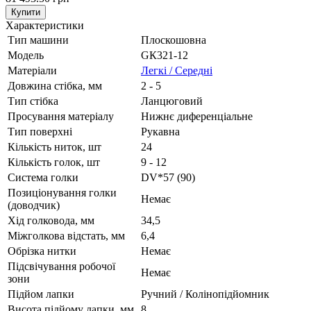
Купити
Характеристики
Тип машини
Плоскошовна
Модель
GК321-12
Матеріали
Легкі / Середні
Довжина стібка, мм
2 - 5
Тип стібка
Ланцюговий
Просування матеріалу
Нижнє диференціальне
Тип поверхні
Рукавна
Кількість ниток, шт
24
Кількість голок, шт
9 - 12
Система голки
DV*57 (90)
Позиціонування голки
Немає
(доводчик)
Хід голковода, мм
34,5
Міжголкова відстать, мм
6,4
Обрізка нитки
Немає
Підсвічування робочої
Немає
зони
Підйом лапки
Ручний / Колінопідйомник
Висота підйому лапки, мм
8