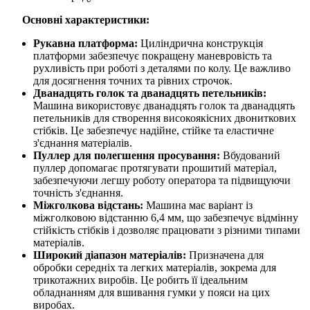
Основні характеристики:
Рукавна платформа:
Циліндрична конструкція
платформи забезпечує покращену маневровість та
рухливість при роботі з деталями по колу. Це важливо
для досягнення точних та рівних строчок.
Дванадцять голок та дванадцять петельників:
Машина використовує дванадцять голок та дванадцять
петельників для створення високоякісних двониткових
стібків. Це забезпечує надійне, стійке та еластичне
з'єднання матеріалів.
Пуллер для полегшення
просування:
Вбудований
пуллер допомагає протягувати прошитий матеріал,
забезпечуючи легшу роботу оператора та підвищуючи
точність з'єднання.
Міжголкова відстань:
Машина має варіант із
міжголковою відстанню 6,4 мм, що забезпечує відмінну
стійкість стібків і дозволяє працювати з різними типами
матеріалів.
Широкий діапазон матеріалів:
Призначена для
обробки середніх та легких матеріалів, зокрема для
трикотажних виробів. Це робить її ідеальним
обладнанням для вшивання гумки у пояси на цих
виробах.