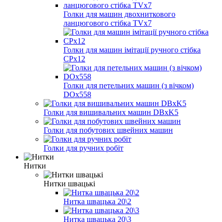
Голки для машин двохниткового
ланцюгового стібка TVх7
Голки для машин імітації ручного стібка
CPх12
Голки для петельних машин (з вічком)
DOх558
Голки для вишивальних машин DBxK5
Голки для побутових швейних машин
Голки для ручних робіт
Нитки
Нитки швацькі
Нитка швацька 20\2
Нитка швацька 20\3