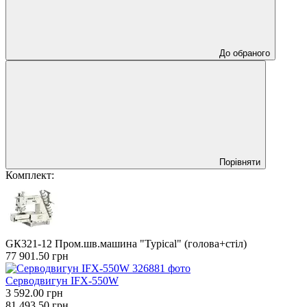
До обраного
Порівняти
Комплект:
GК321-12 Пром.шв.машина "Typical" (голова+стіл)
77 901.50 грн
Серводвигун IFX-550W
3 592.00 грн
81 493.50 грн