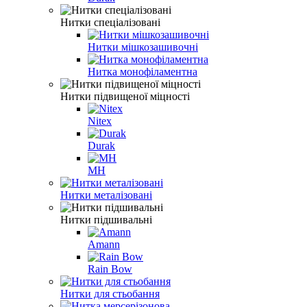
Нитки спеціалізовані
Нитки мішкозашивочні
Нитка монофіламентна
Нитки підвищеної міцності
Nitex
Durak
MH
Нитки металізовані
Нитки підшивальні
Amann
Rain Bow
Нитки для стьобання