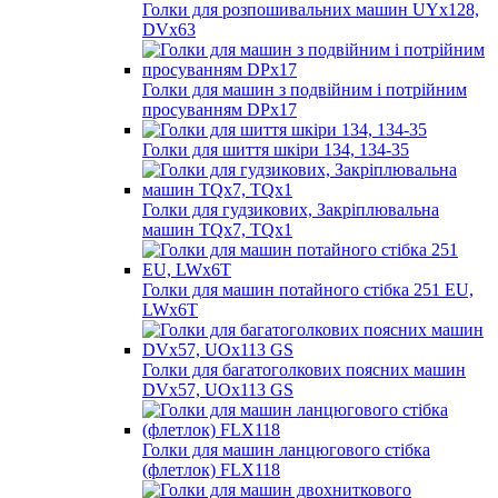
Голки для розпошивальних машин UYx128,
DVх63
Голки для машин з подвійним і потрійним
просуванням DPx17
Голки для шиття шкіри 134, 134-35
Голки для гудзикових, Закріплювальна
машин TQх7, TQх1
Голки для машин потайного стібка 251 EU,
LWx6T
Голки для багатоголкових поясних машин
DVx57, UOx113 GS
Голки для машин ланцюгового стібка
(флетлок) FLX118