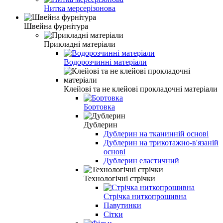
Нитка мерсерізонова
Швейна фурнітура
Прикладні матеріали
Водорозчинні матеріали
Клейові та не клейові прокладочні матеріали
Бортовка
Дублерин
Дублерин на тканинній основі
Дублерин на трикотажно-в'язаній
основі
Дублерин еластичний
Технологічні стрічки
Стрічка ниткопрошивна
Павутинки
Сітки