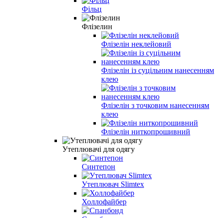
Фільц
Флізелин
Флізелін неклейовий
Флізелін із суцільним нанесенням
клею
Флізелін з точковим нанесенням
клею
Флізелін ниткопрошивний
Утеплювачі для одягу
Синтепон
Утеплювач Slimtex
Холлофайбер