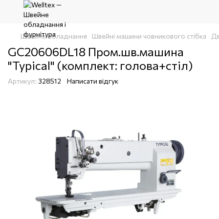
Швейне обладнання
Швейні машини човникового стібка
Дв
GC20606DL18 Пром.шв.машина
"Typical" (комплект: голова+стіл)
Артикул:
328512
Написати відгук