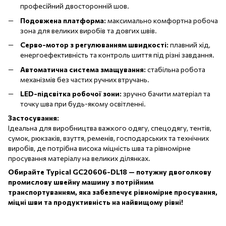
професійний двосторонній шов.
Подовжена платформа:
максимально комфортна робоча
зона для великих виробів та довгих швів.
Серво-мотор з регулюванням швидкості:
плавний хід,
енергоефективність та контроль шиття під різні завдання.
Автоматична система змащування:
стабільна робота
механізмів без частих ручних втручань.
LED-підсвітка робочої зони:
зручно бачити матеріал та
точку шва при будь-якому освітленні.
Застосування:
Ідеальна для виробництва важкого одягу, спецодягу, тентів,
сумок, рюкзаків, взуття, ременів, господарських та технічних
виробів, де потрібна висока міцність шва та рівномірне
просування матеріалу на великих ділянках.
Обирайте
Typical GC20606-DL18
— потужну двоголкову
промислову швейну машину з потрійним
транспортуванням, яка забезпечує рівномірне просування,
міцні шви та продуктивність на найвищому рівні!