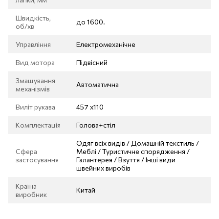
Швидкість,
до 1600.
об/хв
Управління
Електромеханічне
Вид мотора
Підвісний
Змащування
Автоматична
механізмів
Виліт рукава
457 х110
Комплектація
Голова+стіл
Одяг всіх видів / Домашній текстиль /
Сфера
Меблі / Туристичне спорядження /
застосування
Галантерея / Взуття / Інші види
швейних виробів
Країна
Китай
виробник