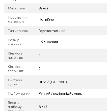
Матеріали
Важкі
Просування
Потрійне
матеріалу
Тип човника
Горизонтальний.
Розмір
Збільшений
човника
Кількість
4
ниток, шт
Кількість
2
голок, шт
Система
DPх17 (120 - 180)
голки
Підйом лапки
Ручний / колінопідйомник
Висота
підйому
8 / 13
лапки, мм