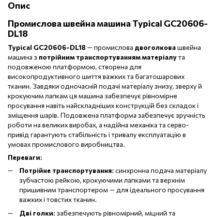
Опис
Промислова швейна машина
Typical GC20606-
DL18
Typical GC20606-DL18
— промислова
двоголкова
швейна
машина з
потрійним транспортуванням матеріалу
та
подовженою платформою, створена для
високопродуктивного шиття важких та багатошарових
тканин. Завдяки одночасній подачі матеріалу знизу, зверху й
крокуючим лапкам ця машина забезпечує рівномірне
просування навіть найскладніших конструкцій без складок і
зміщення шарів. Подовжена платформа забезпечує зручність
роботи на великих виробах, а надійна механіка та серво-
привід гарантують стабільність і тривалу експлуатацію в
умовах промислового виробництва.
Переваги:
Потрійне транспортування:
синхронна подача матеріалу
зубчастою рейкою, крокуючими лапками та верхнім
пришивним транспортером — для ідеального просування
важких і товстих тканин.
Дві голки:
забезпечують рівномірний, міцний та