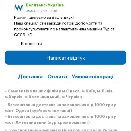
Веллтекс-Україна
05.04.2023 в 10:08
Роман , дякуємо за Ваш відкук!
Наші спеціалісти завжди готові допомогти та
проконсультувати по налаштуванням машини Typical
GC0617D!
Відповісти
Написати відгук
Доставка
Оплата
Умови співпраці
- Самовивіз з наших філій у м.Одеса, м.Київ, м.Львів,
м.Харків, м.Хмельницький, м.Чернівці
- Безкоштовна доставка на замовлення від 1000 грн у
місті Одеса (кур'єром компаниї)
- Безкоштовна доставка на замовлення від 1000 грн у
місті Хмельницький (кур'єром компаниї)
- Транспортною компанією Нова пошта по всій Україні: