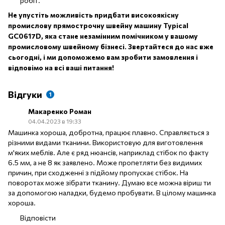
робіт.
Не упустіть можливість придбати високоякісну
промислову прямострочну швейну машину Typical
GC0617D, яка стане незамінним помічником у вашому
промисловому швейному бізнесі. Звертайтеся до нас вже
сьогодні, і ми допоможемо вам зробити замовлення і
відповімо на всі ваші питання!
Відгуки
1
Макаренко Роман
04.04.2023 в 19:33
Машинка хороша, добротна, працює плавно. Справляється з
різними видами тканини. Використовую для виготовлення
м'яких меблів. Але є ряд нюансів, наприклад стібок по факту
6.5 мм, а не 8 як заявлено. Може пропетляти без видимих
причин, при сходженні з підйому пропускає стібок. На
поворотах може зібрати тканину. Думаю все можна віриш ти
за допомогою наладки, будемо пробувати. В цілому машинка
хороша.
Відповісти