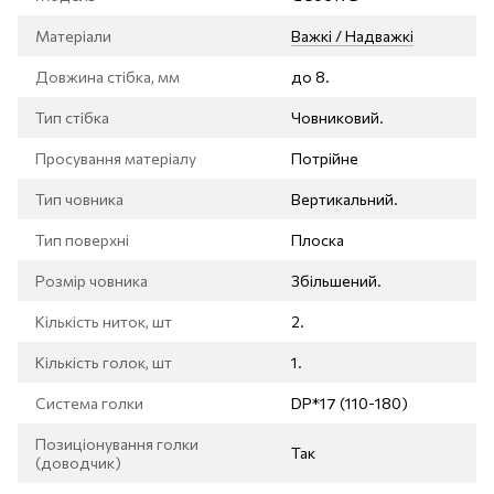
Матеріали
Важкі / Надважкі
Довжина стібка, мм
до 8.
Тип стібка
Човниковий.
Просування матеріалу
Потрійне
Тип човника
Вертикальний.
Тип поверхні
Плоска
Розмір човника
Збільшений.
Кількість ниток, шт
2.
Кількість голок, шт
1.
Система голки
DP*17 (110-180)
Позиціонування голки
Так
(доводчик)