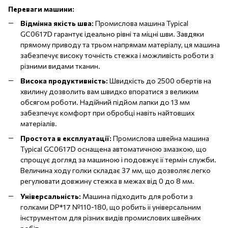
Переваги машини:
Відмінна якість шва:
Промислова машина Typical
GC0617D гарантує ідеально рівні та міцні шви. Завдяки
прямому приводу та трьом напрямам матеріалу, ця машина
забезпечує високу точність стежка і можливість роботи з
різними видами тканин.
Висока продуктивність:
Швидкість до 2500 обертів на
хвилину дозволить вам швидко впоратися з великим
обсягом роботи. Надійний підйом лапки до 13 мм
забезпечує комфорт при обробці навіть найтовших
матеріалів.
Простота в експлуатації:
Промислова швейна машина
Typical GC0617D оснащена автоматичною змазкою, що
спрощує догляд за машиною і подовжує її термін служби.
Величина ходу голки складає 37 мм, що дозволяє легко
регулювати довжину стежка в межах від 0 до 8 мм.
Універсальність:
Машина підходить для роботи з
голками DР*17 №110-180, що робить її універсальним
інструментом для різних видів промислових швейних