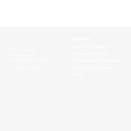
Каталог
Швейне обладнання
© 2005—2026
Вишивальний бізнес
Офіційний сайт
ТОВ “Веллтекс-Україна”
Прасувальне обладнання
Розкрійне обладнання
Мобільна версія
Голки