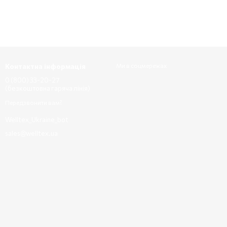
Контактна інформація
Ми в соцмережах
0 (800) 33-20-27
(безкоштовна гаряча лінія)
Передзвонити вам?
Welltex_Ukraine_bot
sales@welltex.ua