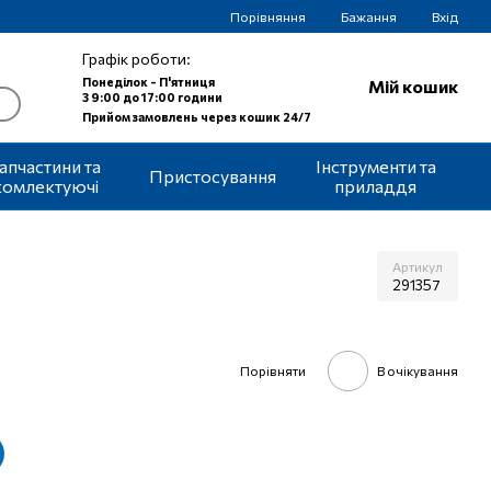
Порівняння
Бажання
Вхід
Графік роботи:
Понеділок - П'ятниця
Мій кошик
З 9:00 до 17:00 години
Прийом замовлень через кошик 24/7
апчастини та
Інструменти та
Пристосування
комлектуючі
приладдя
Артикул
291357
Порівняти
В очікування