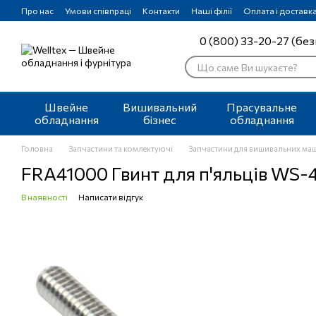
Перейти до основного контенту
Про нас
Умови співпраці
Контакти
Наші філії
Оплата і доставк
0 (800) 33-20-27 (без
Швейне
Вишивальний
Прасувальне
обладнання
бізнес
обладнання
Головна
Запчастини та комлектуючі
Запчастини для вишивальних ма
FRA41000 Гвинт для п'яльців WS-
В наявності
Написати відгук