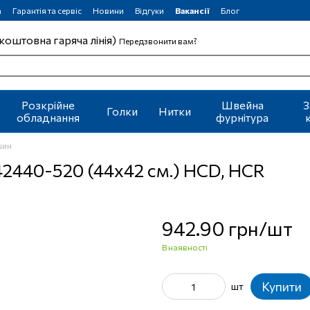
а
Гарантія та сервіс
Новини
Відгуки
Вакансії
Блог
коштовна гаряча лінія)
Передзвонити вам?
Розкрійне
Швейна
З
Голки
Нитки
обладнання
фурнітура
шин
42440-520 (44х42 см.) HCD, HCR
942.90 грн/шт
В наявності
Купити
шт