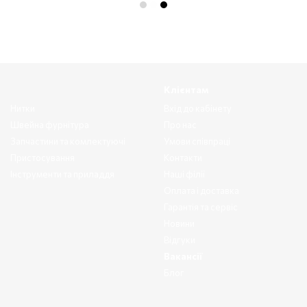
Клієнтам
Нитки
Вхід до кабінету
Швейна фурнітура
Про нас
Запчастини та комлектуючі
Умови співпраці
Пристосування
Контакти
Інструменти та приладдя
Наші філії
Оплата і доставка
Гарантія та сервіс
Новини
Відгуки
Вакансії
Блог