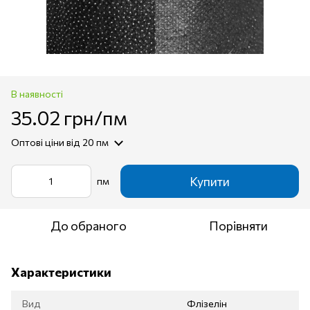
В наявності
35.02 грн/пм
Оптові ціни
від 20 пм
Купити
пм
До обраного
Порівняти
Характеристики
Вид
Флізелін