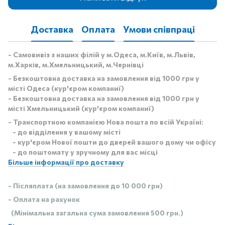
Доставка
Оплата
Умови співпраці
- Самовивіз з наших філій у м.Одеса, м.Київ, м.Львів,
м.Харків, м.Хмельницький, м.Чернівці
- Безкоштовна доставка на замовлення від 1000 грн у
місті Одеса (кур'єром компаниї)
- Безкоштовна доставка на замовлення від 1000 грн у
місті Хмельницький (кур'єром компаниї)
- Транспортною компанією Нова пошта по всій Україні:
- до відділення у вашому місті
- кур'єром Нової пошти до дверей вашого дому чи офісу
- до поштомату у зручному для вас місці
Більше інформації про доставку
- Післяплата (на замовлення до 10 000 грн)
- Оплата на рахунок
(Мінімальна загальна сума замовлення 500 грн.)