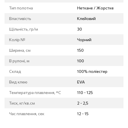
Тип полотна
Неткане / Жорстке
Властивість
Клейовий
Щільність, гр/м
30
Колір №
Чорний
Ширина, см
150
В рулоні, м
100
Склад
100% поліестер
Вид клею
EVA
Температура плавлення, °C
110 - 125
Тиск, кг/кв.см
2 - 2,5
Час плавлення, сек
12 - 15