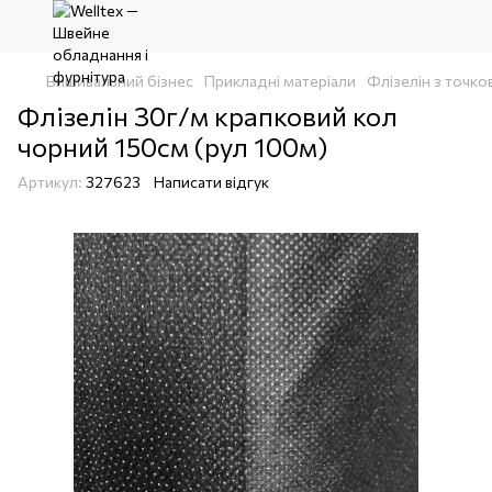
Вишивальний бізнес
Прикладні матеріали
Флізелін з точк
Флізелін 30г/м крапковий кол
чорний 150см (рул 100м)
Артикул:
327623
Написати відгук