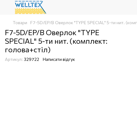
Товари
F7-5D/EP/B Оверлок "TYPE SPECIAL" 5-ти нит. (комп
F7-5D/EP/B Оверлок "TYPE
SPECIAL" 5-ти нит. (комплект:
голова+стіл)
Артикул:
329722
Написати відгук