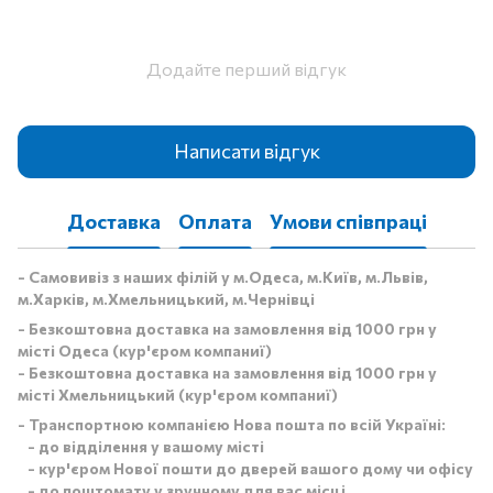
Додайте перший відгук
Написати відгук
Доставка
Оплата
Умови співпраці
- Самовивіз з наших філій у м.Одеса, м.Київ, м.Львів,
м.Харків, м.Хмельницький, м.Чернівці
- Безкоштовна доставка на замовлення від 1000 грн у
місті Одеса (кур'єром компаниї)
- Безкоштовна доставка на замовлення від 1000 грн у
місті Хмельницький (кур'єром компаниї)
- Транспортною компанією Нова пошта по всій Україні:
- до відділення у вашому місті
- кур'єром Нової пошти до дверей вашого дому чи офісу
- до поштомату у зручному для вас місці