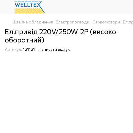
Швейне обладнання
Електроприводи
Сервомотори
Ел.п
Ел.привід 220V/250W-2P (високо-
оборотний)
Артикул:
121121
Написати відгук