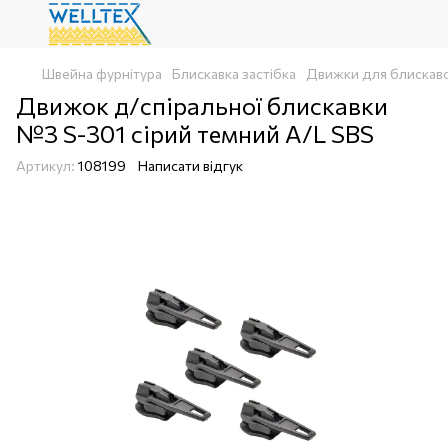
Швейна фурнітура
Блискавка застібка
Движки для блискаво
Движок д/спіральної блискавки
№3 S-301 сірий темний A/L SBS
Артикул:
108199
Написати відгук