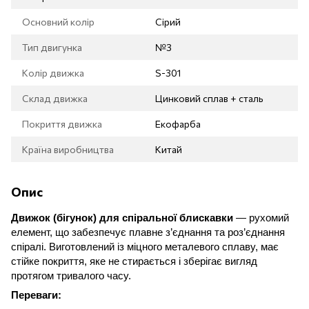
Основний колір
Сірий
Тип двигунка
№3
Колір движка
S-301
Склад движка
Цинковий сплав + сталь
Покриття движка
Екофарба
Країна виробництва
Китай
Опис
Движок (бігунок)
для спіральної блискавки
— рухомий
елемент, що забезпечує
плавне з’єднання та роз’єднання
спіралі
.
Виготовлений із
міцного металевого сплаву
, має
стійке покриття
, яке не стирається і зберігає вигляд
протягом тривалого часу.
Переваги: