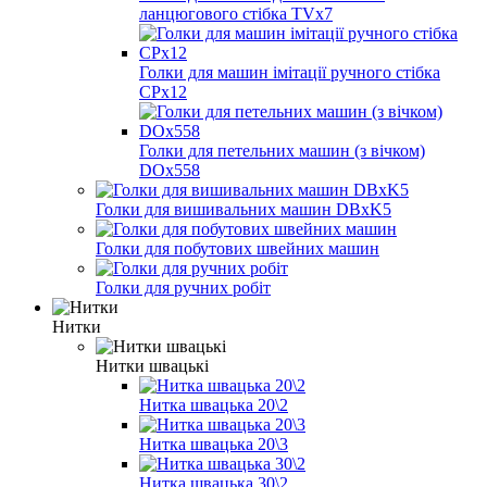
ланцюгового стібка TVх7
Голки для машин імітації ручного стібка
CPх12
Голки для петельних машин (з вічком)
DOх558
Голки для вишивальних машин DBxK5
Голки для побутових швейних машин
Голки для ручних робіт
Нитки
Нитки швацькі
Нитка швацька 20\2
Нитка швацька 20\3
Нитка швацька 30\2