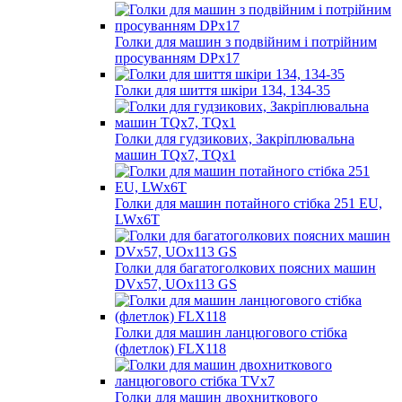
Голки для машин з подвійним і потрійним
просуванням DPx17
Голки для шиття шкіри 134, 134-35
Голки для гудзикових, Закріплювальна
машин TQх7, TQх1
Голки для машин потайного стібка 251 EU,
LWx6T
Голки для багатоголкових поясних машин
DVx57, UOx113 GS
Голки для машин ланцюгового стібка
(флетлок) FLX118
Голки для машин двохниткового