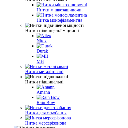
Нитки мішкозашивочні
Нитка монофіламентна
Нитки підвищеної міцності
Nitex
Durak
MH
Нитки металізовані
Нитки підшивальні
Amann
Rain Bow
Нитки для стьобання
Нитка мерсерізонова