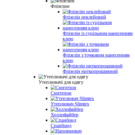
Флізелин
Флізелін неклейовий
Флізелін із суцільним нанесенням
клею
Флізелін з точковим нанесенням
клею
Флізелін ниткопрошивний
Утеплювачі для одягу
Синтепон
Утеплювач Slimtex
Холлофайбер
Спанбонд