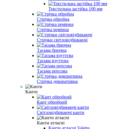
Текстильна застібка 100 мм
Стрічка обробна
Стрічка ремінна
Стрічки світловідбиваючі
Тасьма брючна
Тасьма взуттєва
Тасьма репсова
Стрічка декоративна
Канти
Кант обробний
Світловідбиваючі канти
Канти атласні
Канти атласні Valetta