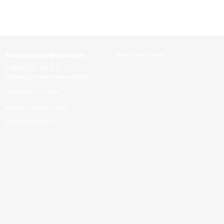
Контактна інформація
Ми в соцмережах
0 (800) 33-20-27
(безкоштовна гаряча лінія)
Передзвонити вам?
Welltex_Ukraine_bot
sales@welltex.ua