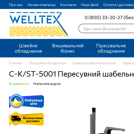
Перейти до основного контенту
Про нас
Умови співпраці
Контакти
Наші філії
Оплата і доставк
0 (800) 33-20-27 (без
Швейне
Вишивальний
Прасувальне
обладнання
бізнес
обладнання
Головна
Розкрійне обладнання
Пересувні вертикальні ножі
Пересу
C-K/ST-5001 Пересувний шабельний
В наявності
Написати відгук