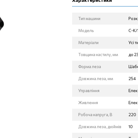
Тип машини
Розк
Модель
C-K/
Матеріали
Усі т
Товщина настилу, мм
до 2
Форма леза
Шаб
Довжина леза, мм
254
Управління
Елек
Живлення
Еле
Робоча напруга, В
220
Довжина леза, дюймів
10