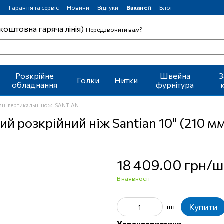
а
Гарантія та сервіс
Новини
Відгуки
Вакансії
Блог
коштовна гаряча лінія)
Передзвонити вам?
Розкрійне
Швейна
З
Голки
Нитки
обладнання
фурнітура
вні вертикальні ножі SANTIAN
 розкрійний ніж Santian 10" (210 м
18 409.00 грн/ш
В наявності
Купити
шт
Характеристики