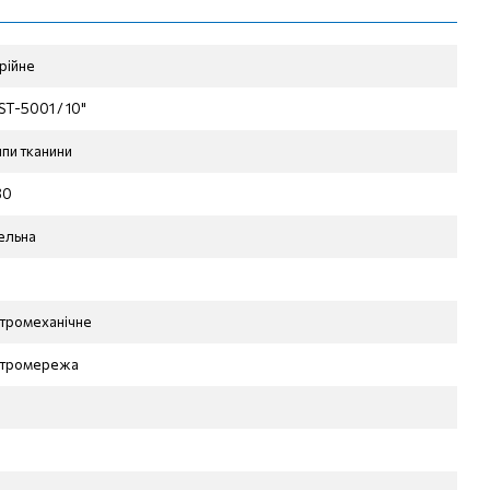
рійне
ST-5001 / 10"
ипи тканини
30
ельна
тромеханічне
ктромережа