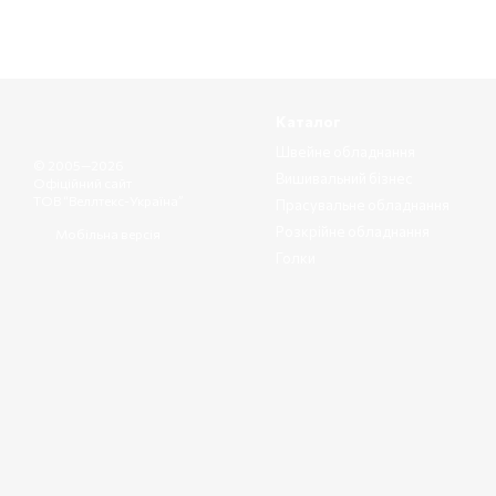
Каталог
Швейне обладнання
© 2005—2026
Вишивальний бізнес
Офіційний сайт
ТОВ “Веллтекс-Україна”
Прасувальне обладнання
Розкрійне обладнання
Мобільна версія
Голки