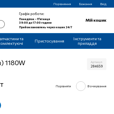
Порівняння
Бажання
Вхід
Графік роботи:
Понеділок - П'ятниця
Мій кошик
З 9:00 до 17:00 години
Прийом замовлень через кошик 24/7
апчастини та
Інструменти та
Пристосування
комлектуючі
приладдя
м) 1180W
Артикул
284659
т
Порівняти
В очікування