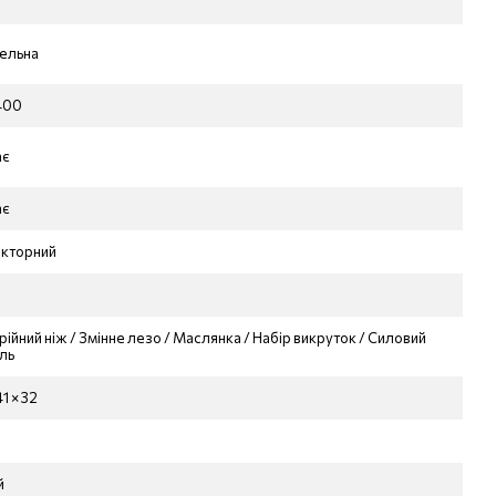
ельна
400
ає
ає
кторний
рійний ніж / Змінне лезо / Маслянка / Набір викруток / Силовий
ль
41 × 32
й