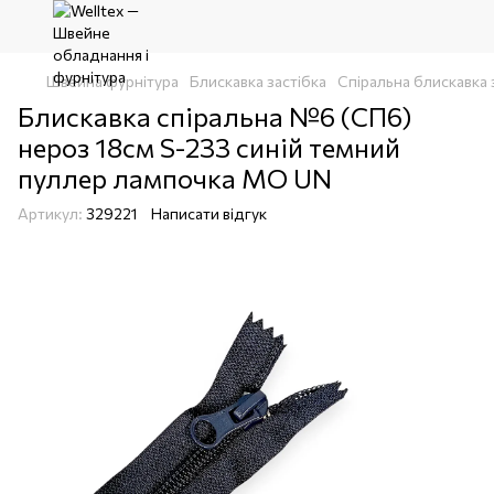
Швейна фурнітура
Блискавка застібка
Спіральна блискавка 
Блискавка спіральна №6 (СП6)
нероз 18см S-233 синій темний
пуллер лампочка МО UN
Артикул:
329221
Написати відгук