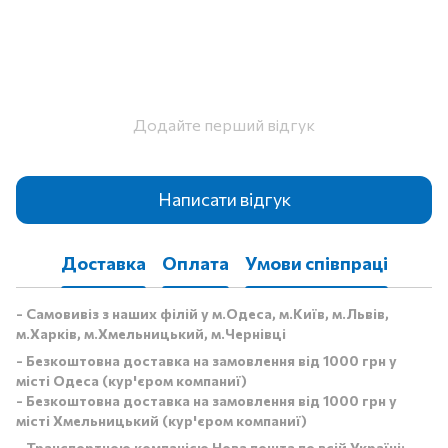
Додайте перший відгук
Написати відгук
Доставка
Оплата
Умови співпраці
- Самовивіз з наших філій у м.Одеса, м.Київ, м.Львів,
м.Харків, м.Хмельницький, м.Чернівці
- Безкоштовна доставка на замовлення від 1000 грн у
місті Одеса (кур'єром компаниї)
- Безкоштовна доставка на замовлення від 1000 грн у
місті Хмельницький (кур'єром компаниї)
- Транспортною компанією Нова пошта по всій Україні: