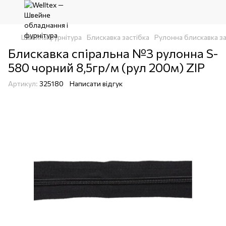
Швейна фурнітура
Блискавка застібка
Рулонна блискавка за
Блискавка спіральна №3 рулонна S-
580 чорний 8,5гр/м (рул 200м) ZIP
Артикул:
325180
Написати відгук