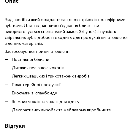
Опис
Вид застібки який складається з двох стрічок із поліефірними
зубцями. Для з’єднання-роз’єднання блискавки
використовується спеціальний замок (бігунок). Гнучкість
спіральних зубів добре підходить для продукції виготовленої
з легких матеріалів.
Застосовується при виготовленні:
Постільної білизни
Дитячих пелюшок-коконів
Легких швацьких і трикотажних виробів
Галантерейної продукції
Екосумки зі спанбонду
Знімних чохлів та чохлів для одягу
Декоративних виробах та меблевому виробництві
Відгуки