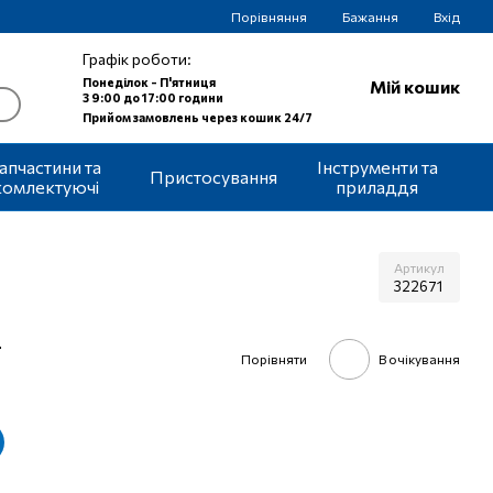
Порівняння
Бажання
Вхід
Графік роботи:
Понеділок - П'ятниця
Мій кошик
З 9:00 до 17:00 години
Прийом замовлень через кошик 24/7
апчастини та
Інструменти та
Пристосування
комлектуючі
приладдя
Артикул
322671
т
Порівняти
В очікування