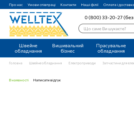
Перейти до основного контенту
Про нас
Умови співпраці
Контакти
Наші філії
Оплата і доставк
0 (800) 33-20-27 (без
Швейне
Вишивальний
Прасувальне
обладнання
бізнес
обладнання
Головна
Швейне обладнання
Електроприводи
Запчастини для ел
В наявності
Написати відгук