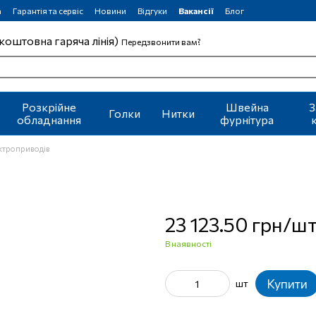
а
Гарантія та сервіс
Новини
Відгуки
Вакансії
Блог
коштовна гаряча лінія)
Передзвонити вам?
Розкрійне
Швейна
З
Голки
Нитки
обладнання
фурнітура
ектроприводів
23 123.50 грн/ш
В наявності
Купити
шт