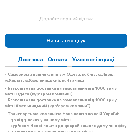
Додайте перший відгук
Написати відгук
Доставка
Оплата
Умови співпраці
- Самовивіз з наших філій у м.Одеса, м.Київ, м.Львів,
м.Харків, м.Хмельницький, м.Чернівці
- Безкоштовна доставка на замовлення від 1000 грн у
місті Одеса (кур'єром компаниї)
- Безкоштовна доставка на замовлення від 1000 грн у
місті Хмельницький (кур'єром компаниї)
- Транспортною компанією Нова пошта по всій Україні:
- до відділення у вашому місті
- кур'єром Нової пошти до дверей вашого дому чи офісу
- до поштомату у зручному для вас місці