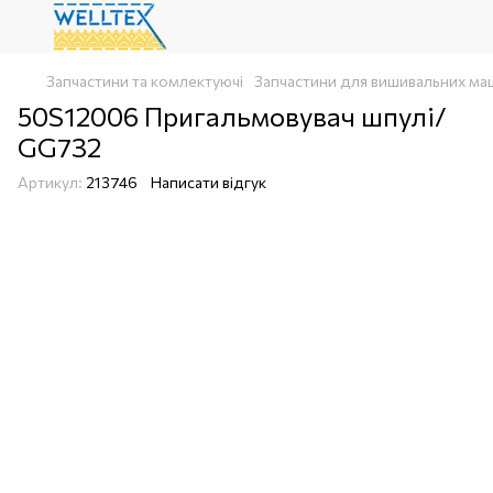
Запчастини та комлектуючі
Запчастини для вишивальних ма
50S12006 Пригальмовувач шпулі/
GG732
Артикул:
213746
Написати відгук