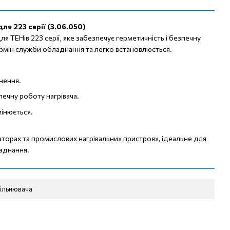
ля 223 серії (3.06.050)
я ТЕНів 223 серії, яке забезпечує герметичність і безпечну
рмін служби обладнання та легко встановлюється.
нення.
печну роботу нагрівача.
мінюється.
раторах та промислових нагрівальних пристроях, ідеальне для
аднання.
щільнювача