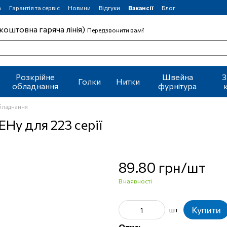
а
Гарантія та сервіс
Новини
Відгуки
Вакансії
Блог
коштовна гаряча лінія)
Передзвонити вам?
Розкрійне
Швейна
З
Голки
Нитки
обладнання
фурнітура
обладнання
ЕНу для 223 серії
89.80 грн/шт
В наявності
Купити
шт
Опис: