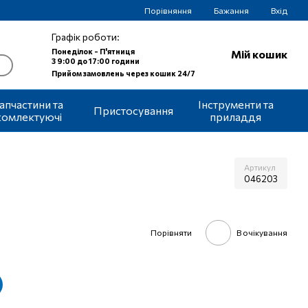
Порівняння
Бажання
Вхід
Графік роботи:
Понеділок - П'ятниця
Мій кошик
З 9:00 до 17:00 години
Прийом замовлень через кошик 24/7
апчастини та
Інструменти та
Пристосування
комлектуючі
приладдя
Артикул
046203
Порівняти
В очікування