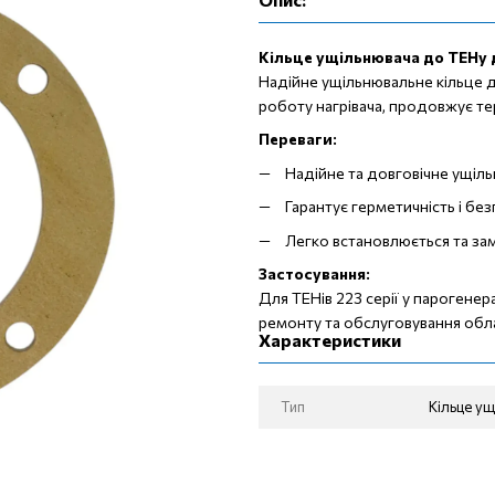
Кільце ущільнювача до ТЕНу д
Надійне ущільнювальне кільце дл
роботу нагрівача, продовжує те
Переваги:
Надійне та довговічне ущіль
Гарантує герметичність і без
Легко встановлюється та за
Застосування:
Для ТЕНів 223 серії у парогене
ремонту та обслуговування обл
Характеристики
Тип
Кільце у