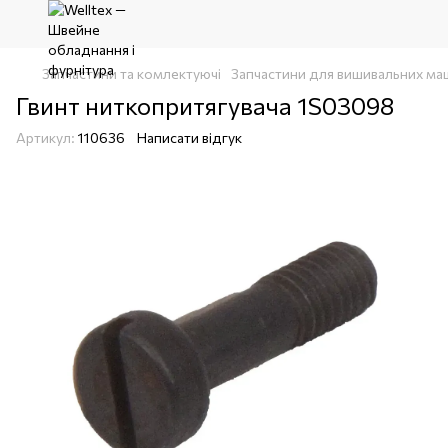
Запчастини та комлектуючі
Запчастини для вишивальних ма
Гвинт ниткопритягувача 1S03098
Артикул:
110636
Написати відгук