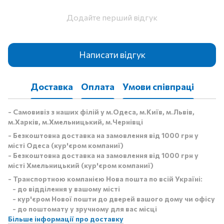
Додайте перший відгук
Написати відгук
Доставка
Оплата
Умови співпраці
- Самовивіз з наших філій у м.Одеса, м.Київ, м.Львів,
м.Харків, м.Хмельницький, м.Чернівці
- Безкоштовна доставка на замовлення від 1000 грн у
місті Одеса (кур'єром компаниї)
- Безкоштовна доставка на замовлення від 1000 грн у
місті Хмельницький (кур'єром компаниї)
- Транспортною компанією Нова пошта по всій Україні:
- до відділення у вашому місті
- кур'єром Нової пошти до дверей вашого дому чи офісу
- до поштомату у зручному для вас місці
Більше інформації про доставку