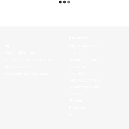
Клієнтам
Нитки
Вхід до кабінету
Швейна фурнітура
Про нас
Запчастини та комлектуючі
Умови співпраці
Пристосування
Контакти
Інструменти та приладдя
Наші філії
Оплата і доставка
Гарантія та сервіс
Новини
Відгуки
Вакансії
Блог