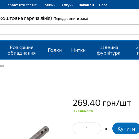
а
Гарантія та сервіс
Новини
Відгуки
Вакансії
Блог
коштовна гаряча лінія)
Передзвонити вам?
Розкрійне
Швейна
З
Голки
Нитки
обладнання
фурнітура
шин
269.40 грн/шт
В наявності
Купити
шт