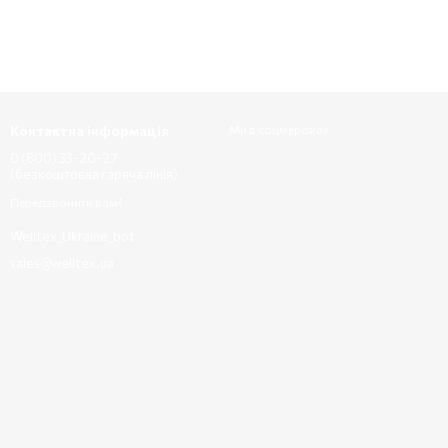
Контактна інформація
Ми в соцмережах
0 (800) 33-20-27
(безкоштовна гаряча лінія)
Передзвонити вам?
Welltex_Ukraine_bot
sales@welltex.ua