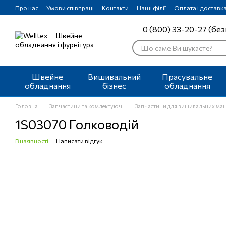
Перейти до основного контенту
Про нас
Умови співпраці
Контакти
Наші філії
Оплата і доставк
0 (800) 33-20-27 (без
Швейне
Вишивальний
Прасувальне
обладнання
бізнес
обладнання
Головна
Запчастини та комлектуючі
Запчастини для вишивальних ма
1S03070 Голководій
В наявності
Написати відгук