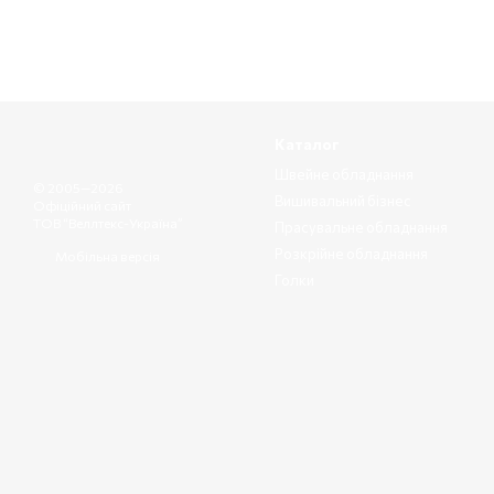
Каталог
Швейне обладнання
© 2005—2026
Вишивальний бізнес
Офіційний сайт
ТОВ “Веллтекс-Україна”
Прасувальне обладнання
Розкрійне обладнання
Мобільна версія
Голки