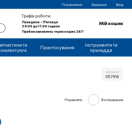
Порівняння
Бажання
Вхід
Графік роботи:
Понеділок - П'ятниця
Мій кошик
З 9:00 до 17:00 години
Прийом замовлень через кошик 24/7
апчастини та
Інструменти та
Пристосування
комлектуючі
приладдя
Артикул
057916
Порівняти
В очікування