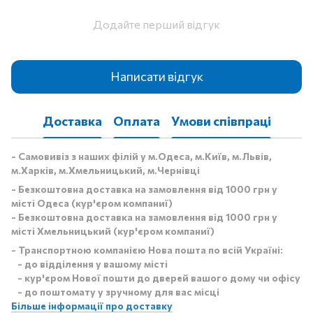
Додайте перший відгук
Написати відгук
Доставка
Оплата
Умови співпраці
- Самовивіз з наших філій у м.Одеса, м.Київ, м.Львів,
м.Харків, м.Хмельницький, м.Чернівці
- Безкоштовна доставка на замовлення від 1000 грн у
місті Одеса (кур'єром компаниї)
- Безкоштовна доставка на замовлення від 1000 грн у
місті Хмельницький (кур'єром компаниї)
- Транспортною компанією Нова пошта по всій Україні:
- до відділення у вашому місті
- кур'єром Нової пошти до дверей вашого дому чи офісу
- до поштомату у зручному для вас місці
Більше інформації про доставку