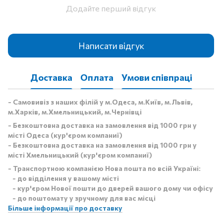
Додайте перший відгук
Написати відгук
Доставка
Оплата
Умови співпраці
- Самовивіз з наших філій у м.Одеса, м.Київ, м.Львів,
м.Харків, м.Хмельницький, м.Чернівці
- Безкоштовна доставка на замовлення від 1000 грн у
місті Одеса (кур'єром компаниї)
- Безкоштовна доставка на замовлення від 1000 грн у
місті Хмельницький (кур'єром компаниї)
- Транспортною компанією Нова пошта по всій Україні:
- до відділення у вашому місті
- кур'єром Нової пошти до дверей вашого дому чи офісу
- до поштомату у зручному для вас місці
Більше інформації про доставку