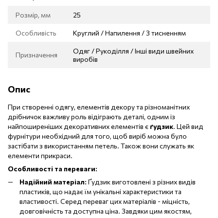
Розмір, мм
25
Особливість
Круглий / Напилення / З тисненням
Одяг / Рукоділля / Інші види швейних
Призначення
виробів
Опис
При створенні одягу, елементів декору та різноманітних
дрібничок важливу роль відіграють деталі, одним із
найпоширеніших декоративних елементів є
ґудзик
. Цей вид
фурнітури необхідний для того, щоб виріб можна було
застібати з використанням петель. Також вони служать як
елементи прикраси.
Особливості та переваги:
Надійний матеріал:
Ґудзик виготовлені з різних видів
пластиків, що надає їм унікальні характеристики та
властивості. Серед переваг цих матеріалів - міцність,
довговічність та доступна ціна. Завдяки цим якостям,