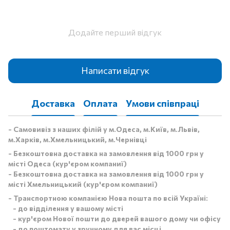
Додайте перший відгук
Написати відгук
Доставка
Оплата
Умови співпраці
- Самовивіз з наших філій у м.Одеса, м.Київ, м.Львів,
м.Харків, м.Хмельницький, м.Чернівці
- Безкоштовна доставка на замовлення від 1000 грн у
місті Одеса (кур'єром компаниї)
- Безкоштовна доставка на замовлення від 1000 грн у
місті Хмельницький (кур'єром компаниї)
- Транспортною компанією Нова пошта по всій Україні:
- до відділення у вашому місті
- кур'єром Нової пошти до дверей вашого дому чи офісу
- до поштомату у зручному для вас місці