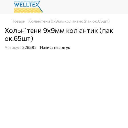
Товари
Хольнітени 9х9мм кол антик (пак ок.65шт)
Хольнітени 9х9мм кол антик (пак
ок.65шт)
Артикул:
328592
Написати відгук