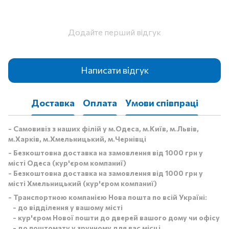
Додайте перший відгук
Написати відгук
Доставка
Оплата
Умови співпраці
- Самовивіз з наших філій у м.Одеса, м.Київ, м.Львів,
м.Харків, м.Хмельницький, м.Чернівці
- Безкоштовна доставка на замовлення від 1000 грн у
місті Одеса (кур'єром компаниї)
- Безкоштовна доставка на замовлення від 1000 грн у
місті Хмельницький (кур'єром компаниї)
- Транспортною компанією Нова пошта по всій Україні:
- до відділення у вашому місті
- кур'єром Нової пошти до дверей вашого дому чи офісу
- до поштомату у зручному для вас місці